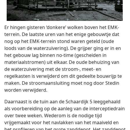
Er hingen gisteren ‘donkere’ wolken boven het EMK-
terrein. De laatste uren van het enige gebouwtje dat
nog op het EMK-terrein stond waren geteld (oude
loods van de waterzuivering). De grijper ging er in en
het gebouw lag binnen no-time (gescheiden in
materiaalstromen) uit elkaar. De oude behuizing van
de waterzuivering met de stroom-, meet- en
regelkasten is verwijderd om dit gedeelte bouwrijp te
maken. De stroomaansluiting moet nog door Stedin
worden verwijderd.
Daarnaast is de tuin aan de Schaardijk 5 leeggehaald
als voorbereiding op de aanleg van de interceptiedrain
over twee weken. Wederom is de nodige tijd
vrijgemaakt voor het navlakken van het maaiveld en
het profileren van het grote zanddepot. Het zanddepot