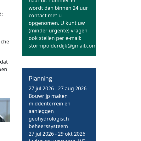
naar dit nummer. Er
wordt dan binnen 24 uur
d;
contact met u
opgenomen. U kunt uw
(minder urgente) vragen
ook stellen per e-mail:
sche
stormpolderdijk@gmail.com
 dat
oen
Planning
27 jul 2026
-
27 aug 2026
Bouwrijp maken
middenterrein en
aanleggen
geohydrologisch
beheerssysteem
27 jul 2026
-
29 okt 2026