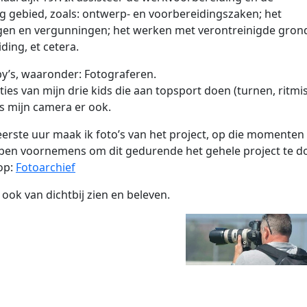
g gebied, zoals: ontwerp- en voorbereidingszaken; het
en en vergunningen; het werken met verontreinigde gron
ding, et cetera.
y’s, waaronder: Fotograferen.
ties van mijn drie kids die aan topsport doen (turnen, ritmi
is mijn camera er ook.
eerste uur maak ik foto’s van het project, op die momenten
Ik ben voornemens om dit gedurende het gehele project te d
op:
Fotoarchief
 ook van dichtbij zien en beleven.