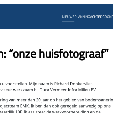
NIEUWS
PLANNING
ACHTERGRON
n: “onze huisfotograaf”
n u voorstellen. Mijn naam is Richard Donkervliet.
dviseur werkzaam bij Dura Vermeer Infra Milieu BV.
aring van meer dan 20 jaar op het gebied van bodemsaneri
projectteam EMK. Ik ben dan ook geregeld aanwezig op ons
aardijk 19F. Ik assisteer de werkvoorbereiding en de