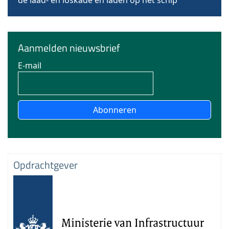
de laad- en loskade en laden op het schip
Aanmelden nieuwsbrief
E-mail
Abonneren
Opdrachtgever